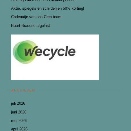
Aktie, spiegels en schilderijen 50% korting!
Cadeautje van ons Crea-team
Buurt Braderie afgelast
ARCHIEVEN
juli 2026
juni 2026
mei 2026
april 2026