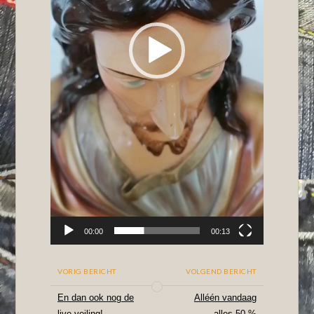
00:00
00:13
VORIG BERICHT
VOLGEND BERICHT
En dan ook nog de
Alléén vandaag
live-veiling!
alles 50 %