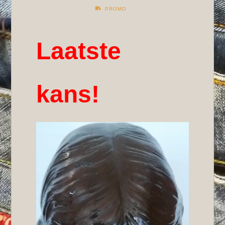
PROMO
Laatste
kans!
Videospeler