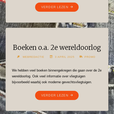
"KONINGSDAG
VERDER LEZEN
IS
ORANJE!"
Boeken o.a. 2e wereldoorlog
WEBREDACTIE
3 APRIL 2025
PROMO
We hebben veel boeken binnengekregen die gaan over de 2e
wereldoorlog. Ook veel informatie over vliegtuigen
bijvoorbeeld waarbij ook moderne gevechtsvliegtuigen.
"BOEKEN
VERDER LEZEN
O.A.
2E
WERELDOORLOG"