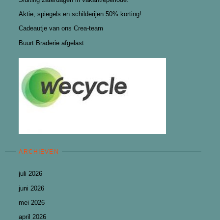
Aktie, spiegels en schilderijen 50% korting!
Cadeautje van ons Crea-team
Buurt Braderie afgelast
ARCHIEVEN
juli 2026
juni 2026
mei 2026
april 2026