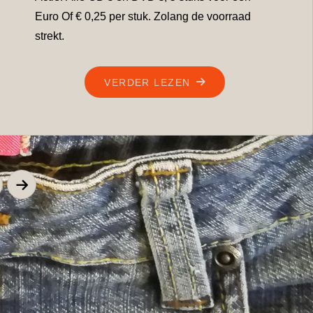
Euro Of € 0,25 per stuk. Zolang de voorraad
strekt.
"ÁLLE
VERDER LEZEN
CD’S
EN
DVD’S,
5
ST
VOOR
chten
ÉÉN
EURO"
nering