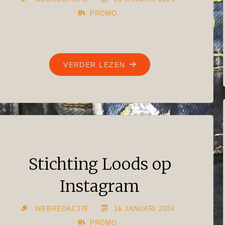
PROMO
"SUSKE
VERDER LEZEN
EN
WISKE
BOEKEN,
DRIE
STUKS
VOOR
Stichting Loods op
ÉÉN
EURO!"
Instagram
WEBREDACTIE
16 JANUARI 2024
PROMO