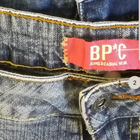
1
2
Beri
pagi