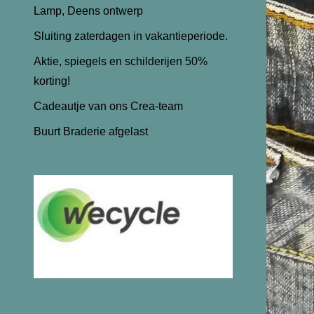
Lamp, Deens ontwerp
Sluiting zaterdagen in vakantieperiode.
Aktie, spiegels en schilderijen 50%
korting!
Cadeautje van ons Crea-team
Buurt Braderie afgelast