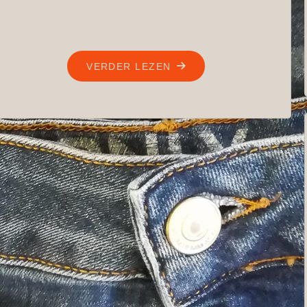
"STICHTING
VERDER LEZEN
LOODS
OP
INSTAGRAM"