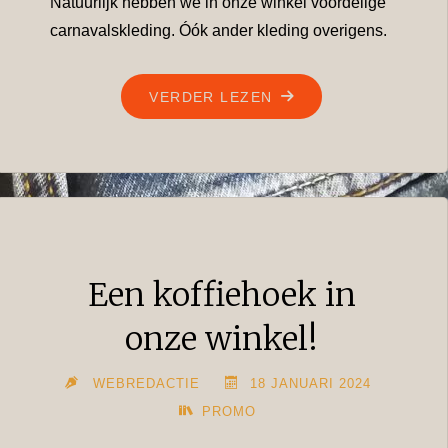
Natuurlijk hebben we in onze winkel voordelige
carnavalskleding. Óók ander kleding overigens.
"CARNAVAL
VERDER LEZEN
’24"
Een koffiehoek in
onze winkel!
WEBREDACTIE
18 JANUARI 2024
PROMO