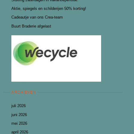
Aktie, spiegels en schilderijen 50% korting!
Cadeautje van ons Crea-team
Buurt Braderie afgelast
ARCHIEVEN
juli 2026
juni 2026
mei 2026
april 2026