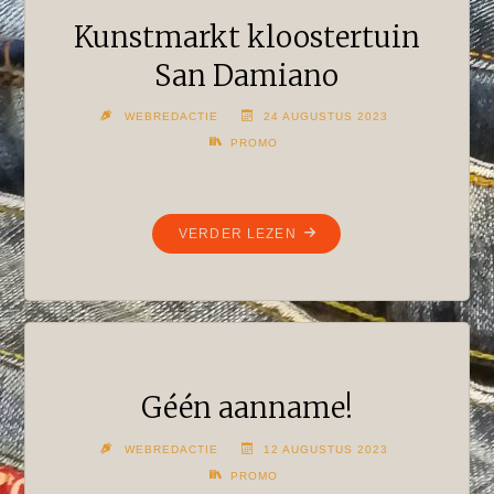
Kunstmarkt kloostertuin
San Damiano
WEBREDACTIE
24 AUGUSTUS 2023
PROMO
"KUNSTMARKT
VERDER LEZEN
KLOOSTERTUIN
SAN
DAMIANO"
Géén aanname!
WEBREDACTIE
12 AUGUSTUS 2023
PROMO