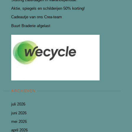
Aktie, spiegels en schilderijen 50% korting!
Cadeautje van ons Crea-team
Buurt Braderie afgelast
ARCHIEVEN
juli 2026
juni 2026
mei 2026
april 2026