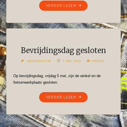
"BOEKENACTIE,
VERDER LEZEN
TWEE
HALEN,
ÉÉN
BETALEN!"
Bevrijdingsdag gesloten
WEBREDACTIE
1 MEI 2023
PROMO
Op bevrijdingsdag, vrijdag 5 mei, zijn de winkel en de
fietsenwerkplaats gesloten.
"BEVRIJDINGSDAG
VERDER LEZEN
GESLOTEN"