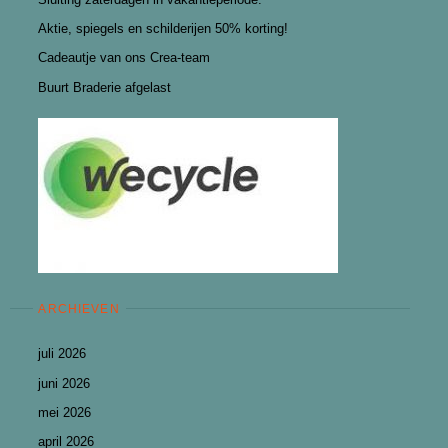
Aktie, spiegels en schilderijen 50% korting!
Cadeautje van ons Crea-team
Buurt Braderie afgelast
ARCHIEVEN
juli 2026
juni 2026
mei 2026
april 2026