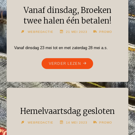
Vanaf dinsdag, Broeken
twee halen één betalen!
WEBREDACTIE
21 MEI 2023
PROMO
Vanaf dinsdag 23 mei tot en met zaterdag 28 mei a.s.
"VANAF
VERDER LEZEN
DINSDAG,
BROEKEN
TWEE
HALEN
ÉÉN
BETALEN!"
Hemelvaartsdag gesloten
WEBREDACTIE
14 MEI 2023
PROMO