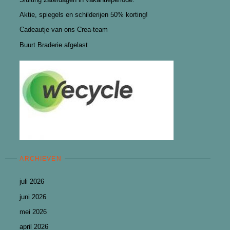
Aktie, spiegels en schilderijen 50% korting!
Cadeautje van ons Crea-team
Buurt Braderie afgelast
ARCHIEVEN
juli 2026
juni 2026
mei 2026
april 2026