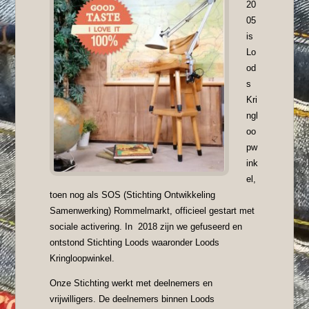
20
05
is
Lo
od
s
Kri
ngl
oo
pw
ink
el,
toen nog als SOS (Stichting Ontwikkeling
Samenwerking) Rommelmarkt, officieel gestart met
sociale activering. In 2018 zijn we gefuseerd en
ontstond Stichting Loods waaronder Loods
Kringloopwinkel.
Onze Stichting werkt met deelnemers en
vrijwilligers. De deelnemers binnen Loods