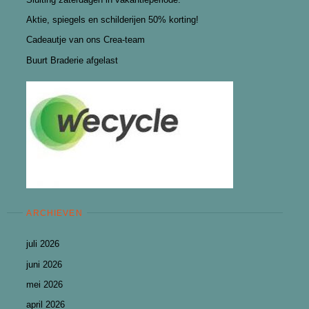
Aktie, spiegels en schilderijen 50% korting!
Cadeautje van ons Crea-team
Buurt Braderie afgelast
ARCHIEVEN
juli 2026
juni 2026
mei 2026
april 2026