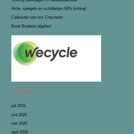
Aktie, spiegels en schilderijen 50% korting!
Cadeautje van ons Crea-team
Buurt Braderie afgelast
ARCHIEVEN
juli 2026
juni 2026
mei 2026
april 2026