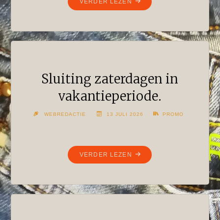
"LAMP,
VERDER LEZEN
DEENS
ONTWERP"
Sluiting zaterdagen in
vakantieperiode.
WEBREDACTIE
13 JULI 2026
PROMO
"SLUITING
VERDER LEZEN
ZATERDAGEN
IN
VAKANTIEPERIODE."