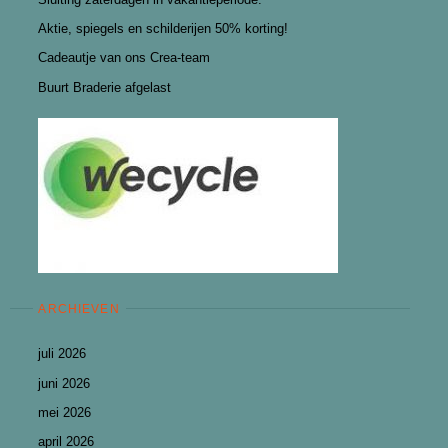
Aktie, spiegels en schilderijen 50% korting!
Cadeautje van ons Crea-team
Buurt Braderie afgelast
ARCHIEVEN
juli 2026
juni 2026
mei 2026
april 2026