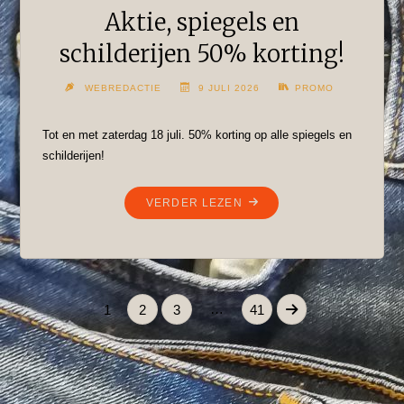
Aktie, spiegels en
schilderijen 50% korting!
WEBREDACTIE
9 JULI 2026
PROMO
Tot en met zaterdag 18 juli. 50% korting op alle spiegels en
schilderijen!
"AKTIE,
VERDER LEZEN
SPIEGELS
EN
SCHILDERIJEN
50%
KORTING!"
…
1
2
3
41
Berichten
paginering