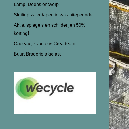
Lamp, Deens ontwerp
Sluiting zaterdagen in vakantieperiode.
Aktie, spiegels en schilderijen 50%
korting!
Cadeautje van ons Crea-team
Buurt Braderie afgelast