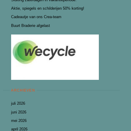
Aktie, spiegels en schilderijen 50% korting!
Cadeautje van ons Crea-team
Buurt Braderie afgelast
ARCHIEVEN
juli 2026
juni 2026
mei 2026
april 2026