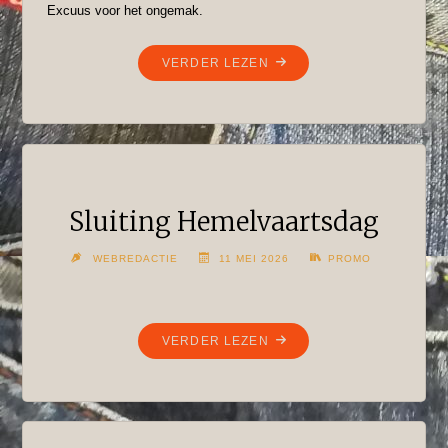
Excuus voor het ongemak.
"WOENSDAG
VERDER LEZEN
20
MEI
A.S.
GESLOTEN!"
Sluiting Hemelvaartsdag
WEBREDACTIE
11 MEI 2026
PROMO
"SLUITING
VERDER LEZEN
HEMELVAARTSDAG"