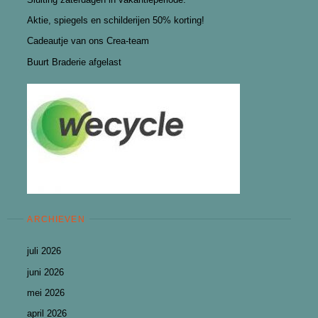
Aktie, spiegels en schilderijen 50% korting!
Cadeautje van ons Crea-team
Buurt Braderie afgelast
ARCHIEVEN
juli 2026
juni 2026
mei 2026
april 2026