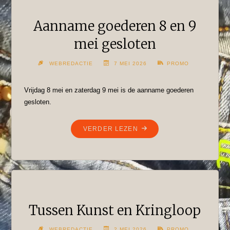
Aanname goederen 8 en 9
mei gesloten
WEBREDACTIE
7 MEI 2026
PROMO
Vrijdag 8 mei en zaterdag 9 mei is de aanname goederen
gesloten.
"AANNAME
VERDER LEZEN
GOEDEREN
8
EN
9
MEI
GESLOTEN"
Tussen Kunst en Kringloop
WEBREDACTIE
2 MEI 2026
PROMO