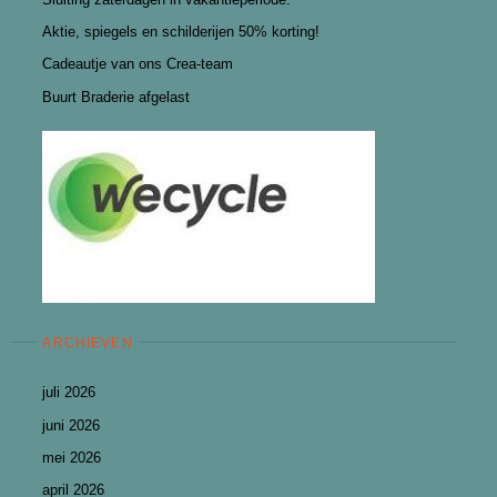
Aktie, spiegels en schilderijen 50% korting!
Cadeautje van ons Crea-team
Buurt Braderie afgelast
ARCHIEVEN
juli 2026
juni 2026
mei 2026
april 2026