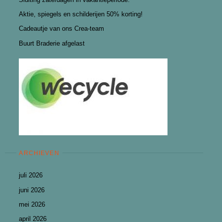
Aktie, spiegels en schilderijen 50% korting!
Cadeautje van ons Crea-team
Buurt Braderie afgelast
ARCHIEVEN
juli 2026
juni 2026
mei 2026
april 2026