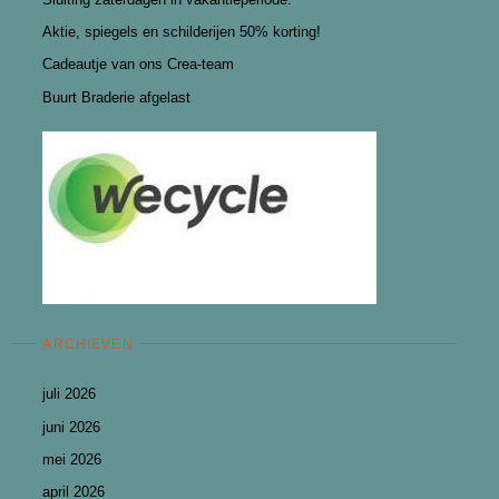
Aktie, spiegels en schilderijen 50% korting!
Cadeautje van ons Crea-team
Buurt Braderie afgelast
ARCHIEVEN
juli 2026
juni 2026
mei 2026
april 2026