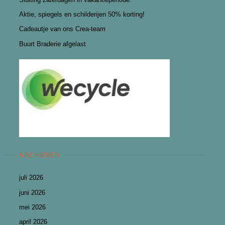
Aktie, spiegels en schilderijen 50% korting!
Cadeautje van ons Crea-team
Buurt Braderie afgelast
ARCHIEVEN
juli 2026
juni 2026
mei 2026
april 2026