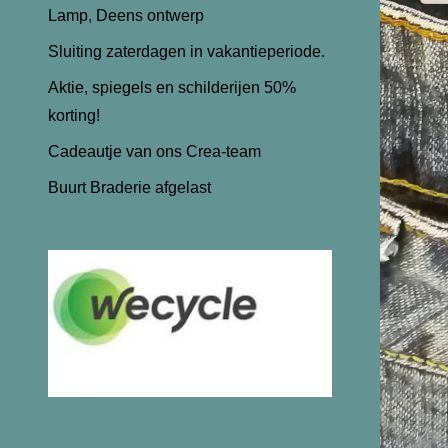
Lamp, Deens ontwerp
Sluiting zaterdagen in vakantieperiode.
Aktie, spiegels en schilderijen 50%
korting!
Cadeautje van ons Crea-team
Buurt Braderie afgelast