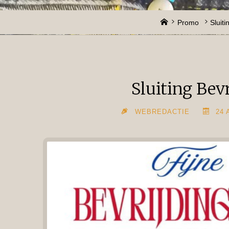
Home
Promo
Sluit
Sluiting Bev
WEBREDACTIE
24 