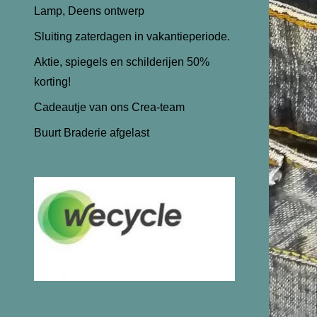
Lamp, Deens ontwerp
Sluiting zaterdagen in vakantieperiode.
Aktie, spiegels en schilderijen 50%
korting!
Cadeautje van ons Crea-team
Buurt Braderie afgelast