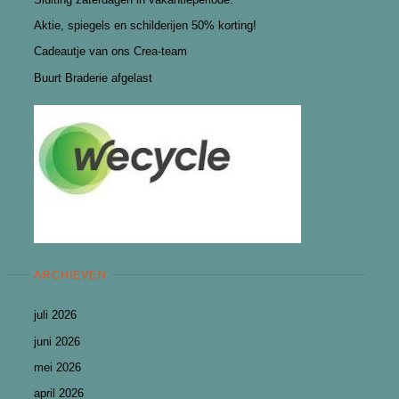
Aktie, spiegels en schilderijen 50% korting!
Cadeautje van ons Crea-team
Buurt Braderie afgelast
ARCHIEVEN
juli 2026
juni 2026
mei 2026
april 2026