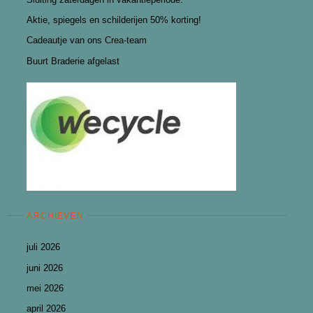
Aktie, spiegels en schilderijen 50% korting!
Cadeautje van ons Crea-team
Buurt Braderie afgelast
ARCHIEVEN
juli 2026
juni 2026
mei 2026
april 2026