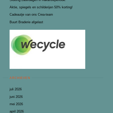
Aktie, spiegels en schilderijen 50% korting!
Cadeautje van ons Crea-team
Buurt Braderie afgelast
ARCHIEVEN
juli 2026
juni 2026
mei 2026
april 2026