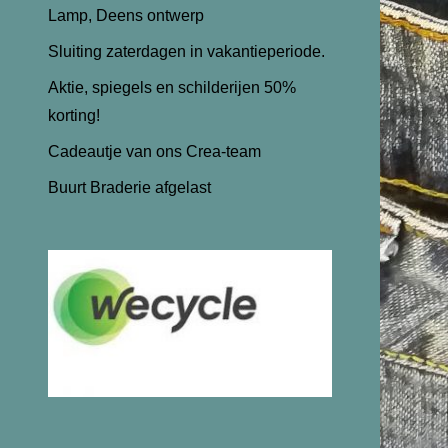
Lamp, Deens ontwerp
Sluiting zaterdagen in vakantieperiode.
Aktie, spiegels en schilderijen 50%
korting!
Cadeautje van ons Crea-team
Buurt Braderie afgelast