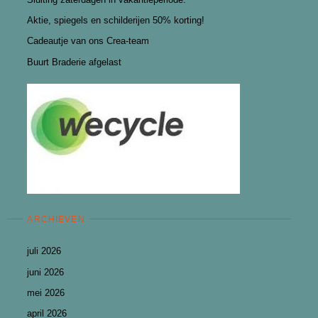
Aktie, spiegels en schilderijen 50% korting!
Cadeautje van ons Crea-team
Buurt Braderie afgelast
ARCHIEVEN
juli 2026
juni 2026
mei 2026
april 2026