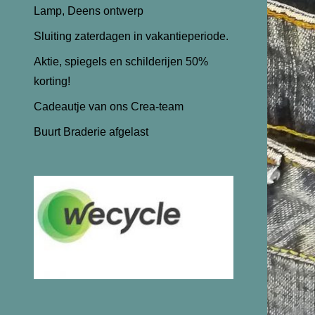
Lamp, Deens ontwerp
Sluiting zaterdagen in vakantieperiode.
Aktie, spiegels en schilderijen 50%
korting!
Cadeautje van ons Crea-team
Buurt Braderie afgelast