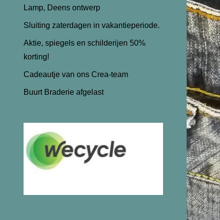
Lamp, Deens ontwerp
Sluiting zaterdagen in vakantieperiode.
Aktie, spiegels en schilderijen 50%
korting!
Cadeautje van ons Crea-team
Buurt Braderie afgelast