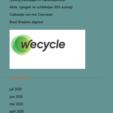
Aktie, spiegels en schilderijen 50% korting!
Cadeautje van ons Crea-team
Buurt Braderie afgelast
ARCHIEVEN
juli 2026
juni 2026
mei 2026
april 2026